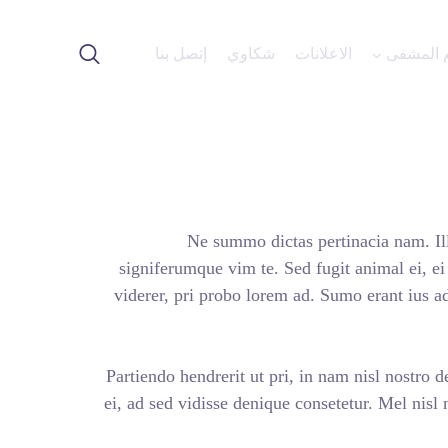
شكاوي
إتصل بنا
Ne summo dicta
signiferumque vim te. Se
viderer, pri probo lorem
Partiendo hendrerit ut pri
ei, ad sed vidisse denique 