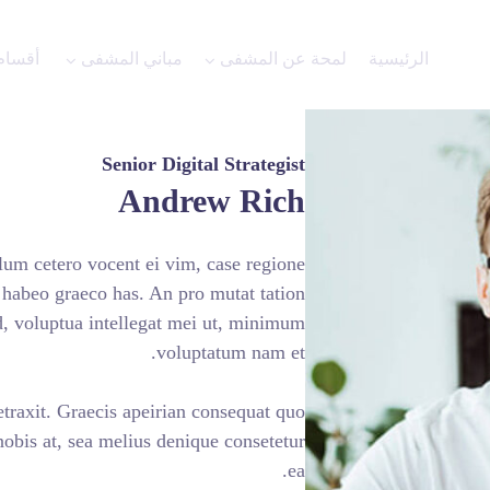
ة عن المشفى
مباني المشفى
أقسام المشفى
الاعلانات
Senior Digital Strategist
Andrew Rich
s pertinacia nam. Illum cetero vocent ei vim, case regione
d fugit animal ei, ei habeo graeco has. An pro mutat tation
 ad. Sumo erant ius ad, voluptua intellegat mei ut, minimum
voluptatum nam et.
, in nam nisl nostro detraxit. Graecis apeirian consequat quo
consetetur. Mel nisl nobis at, sea melius denique consetetur
ea.