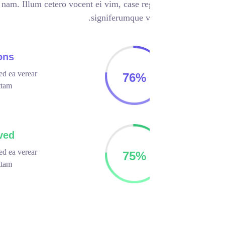
o dictas pertinacia nam. Illum cetero vocent ei vim, case r
signiferumque v
 Identity Solutions
ibique comprehensam, sed ea verear
76
%
 molestie. Nam te omittam
hensam.
l Identity Improved
ibique comprehensam, sed ea verear
75
%
 molestie. Nam te omittam
hensam.