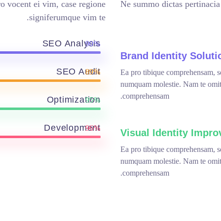
cia nam. Illum cetero vocent ei vim, case regione
Ne summ
signiferumque vim te.
SEO Analysis
90%
Brand
SEO Audit
89%
Ea pro t
numquam
compre
Optimization
95%
Development
96%
Visua
Ea pro t
numquam
compre