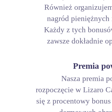
Również 
nagród 
Każdy z 
zawsze 
Nas
rozpoczęcie
się z proce