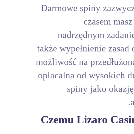
Darmowe spi
nadrzęd
także wypełn
możliwość na 
opłacalna o
spin
Czemu Li