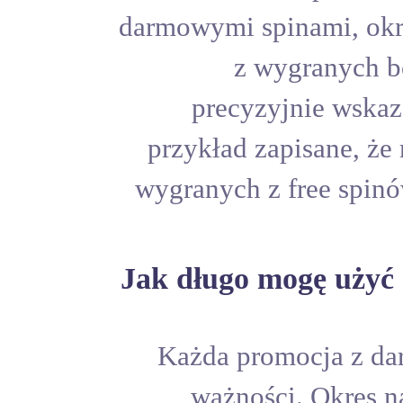
darmowymi s
z 
precy
przykład 
wygranych 
Jak długo
Każda pr
ważno