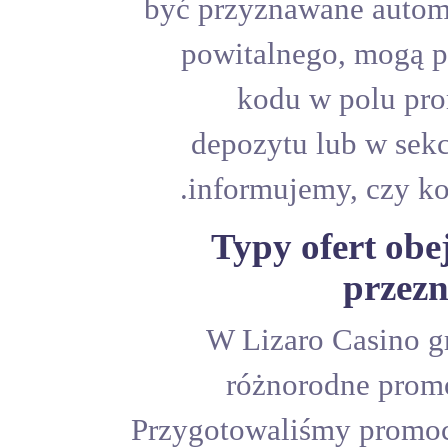
być przyzn
powital
kod
depozyt
informuj
Typy
W Liza
różn
Przygotowal