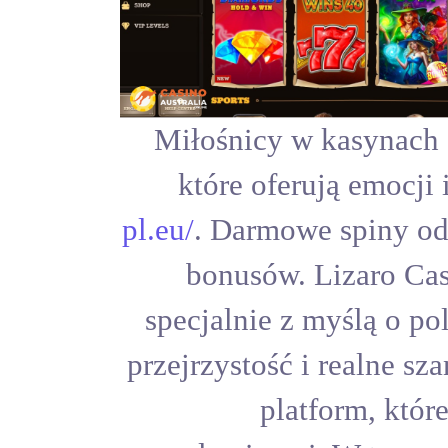
Miłośnicy 
które ofe
pl.eu/
. Darmo
bonusów
specjalnie 
przejrzystoś
pl