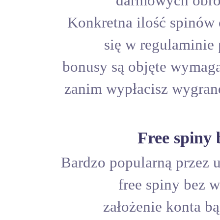
dar
Konkretna i
się w 
bonusy są ob
zanim wypła
Bardzo popul
fre
założ