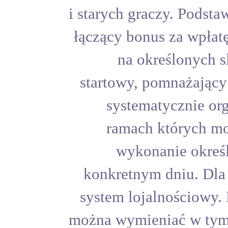
i starych gr
łączący bo
na o
startowy,
syste
ramac
wyko
konkretny
system lo
można wymi