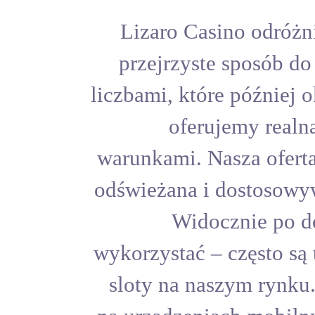
Lizaro Ca
przejrzys
liczbami, kt
ofe
warunkami. 
odświeżana 
Wid
wykorzystać 
sloty na n