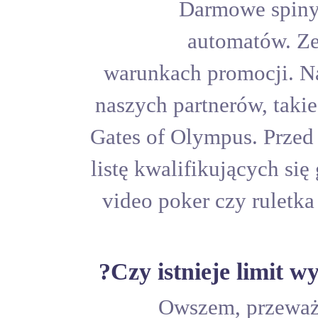
Da
au
warunkach 
naszych part
Gates of Ol
listę kwalif
video poker
Czy istni
Owsz