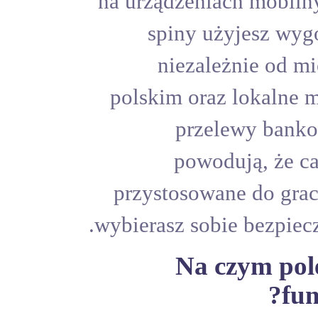
na urządzen
spiny 
nieza
polskim or
prz
pow
przystosow
wybierasz so
Na