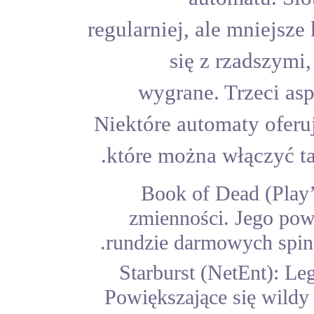
regularniej,
się
wygrane
Niektóre au
które możn
Book o
zmiennoś
rundzie da
Starburst
Powiększają