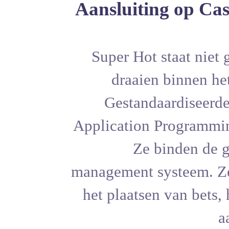
Aansluit
20 Super 
draai
Gestan
Application
Ze
management 
het plaats