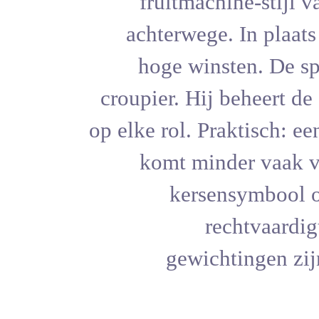
fruitma
achterweg
hoge wi
croupier. H
op elke rol. 
komt m
ker
gewi