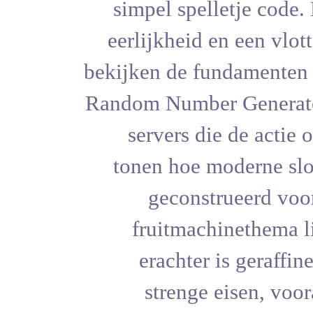
simpel spe
eerlijkhei
bekijken de 
Random Numbe
servers 
tonen hoe
gecon
fruitma
erachte
streng