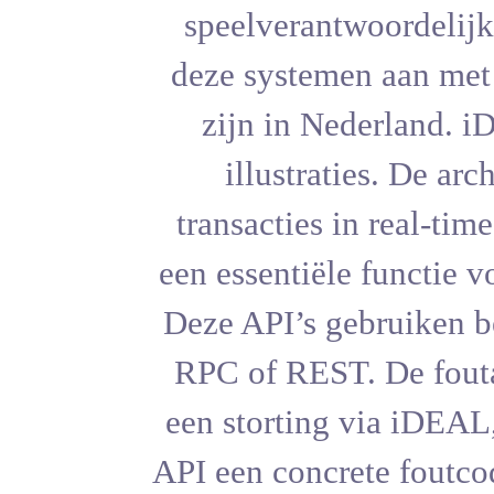
speelvera
deze syste
zijn in 
illustr
transactie
een essenti
Deze API’s
RPC of RES
een storti
API een con