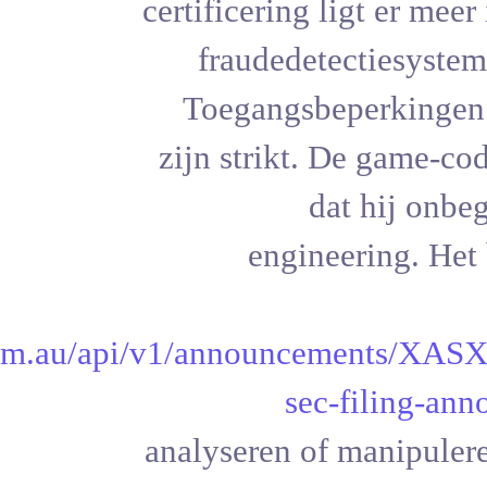
certificerin
fraudede
Toegangsb
zijn strikt
engi
rketindex.com.au/api/v1/announc
se
analyseren 