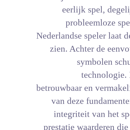
eerlij
prob
Nederlandse 
zien. Ach
s
betrouwbaar 
van deze
integrit
prestatie 