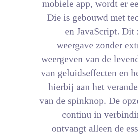
mobiele app,
Die is ge
en Jav
weergave
weergeven v
van geluidse
hierbij aa
van de spink
contin
ontvangt 