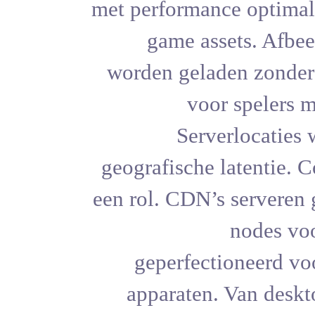
met performa
game a
worden gel
v
Ser
geografisch
een rol. CD
geperfe
apparate