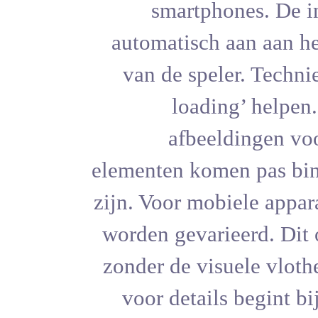
smartp
automatisc
van de sp
loa
afbe
elementen k
zijn. Voor m
worden geva
zonder de v
voor deta