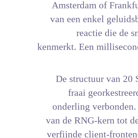
Amsterdam
van een en
rea
kenmerkt. Ee
De struc
fraai
onderling
van de RNG
verfijnde c