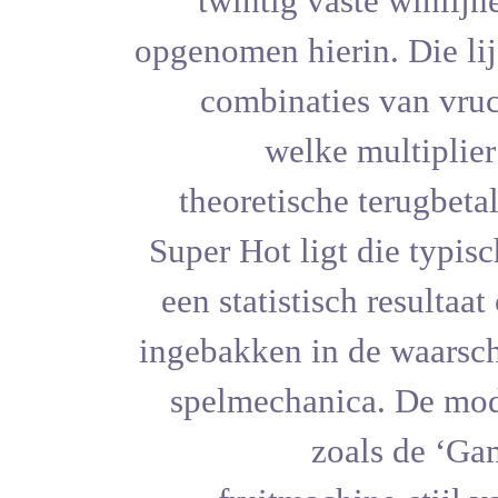
twintig v
opgenomen hie
combinat
welk
theoretisc
Super Hot li
een statisti
ingebakken i
spelmechan