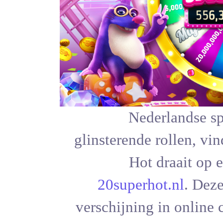
Ne
glinsteren
Ho
20super
verschijnin