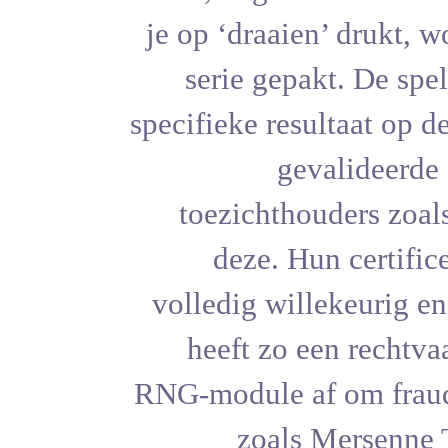
je op ‘draa
serie ge
specifieke re
g
toezicht
deze. 
volledig w
heeft zo
RNG-module 
zoal