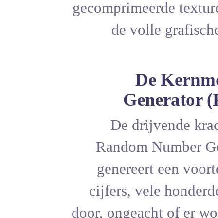
gecomprime
de v
Ge
De d
Random
genere
cijfers,
door, onge