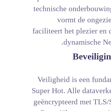
technische 
vorm
faciliteert h
dy
Veiligheid 
Super Hot. A
geëncryptee