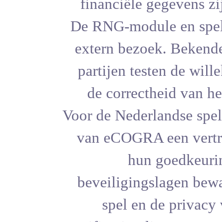
financiële
De RNG-mod
extern bez
partijen t
de corre
Voor de Nede
van eCOGR
hu
beveiligi
spel e