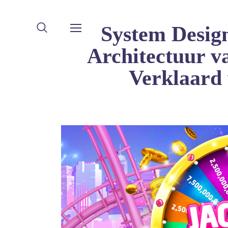
Syst
Archit
V