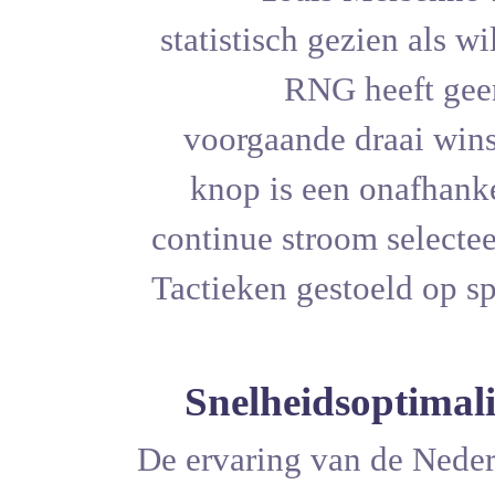
statistisch
RN
voorgaand
knop is e
continue st
Tactieken g
Snelhei
De ervaring 