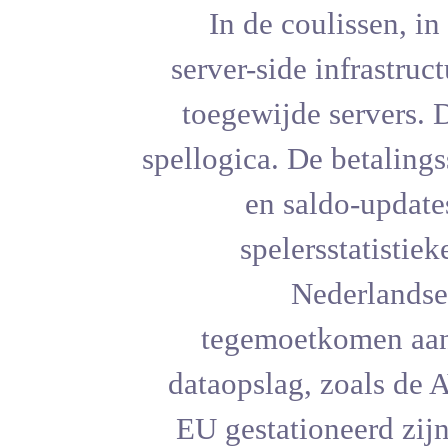
In de 
server-si
toegewij
spellogica. 
en 
spel
tegemo
dataopsla
EU gesta