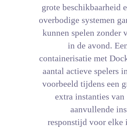
grote besch
overbodige 
kunnen spel
in d
containeris
aantal acti
voorbeeld 
extra i
aan
responsti