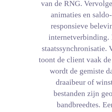
van de RN
animati
respon
interne
staatssyn
toont de cl
wordt 
draai
besta
bandb