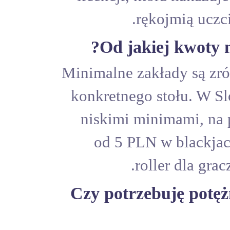
r
Od jak
Minimalne za
konkretnego
niskimi m
od 5 PLN
ro
Czy potrz