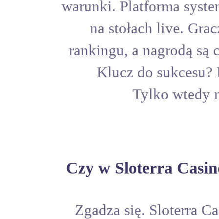
warunki. Pla
na stoła
rankingu, a
Klucz 
T
Czy w Slo
Zgadza si