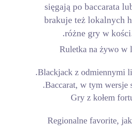
sięgają po
brakuje te
różne
Ruletk
Blackjack z o
Baccarat, w
Gry 
Regionalne