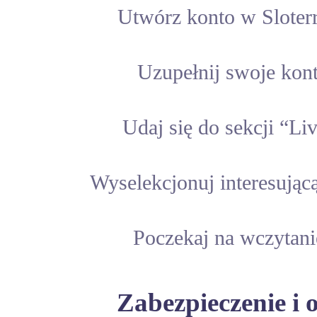
Utwórz ko
Uzupełn
Udaj się 
Wyselekcjonuj
Poczekaj
Zabezpi