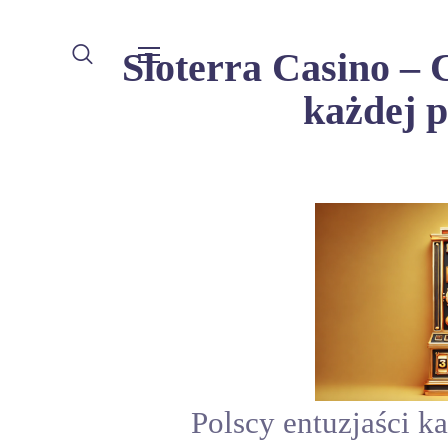
Sloterra 
Polscy 