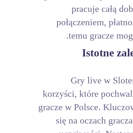
pra
połącze
temu
Gry 
korzyści, 
gracze w Pol
się na 