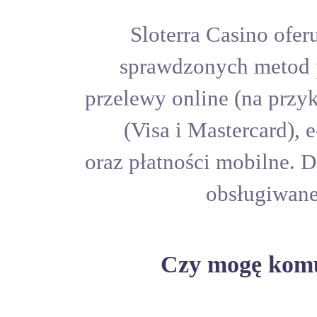
Sloterr
sprawdzon
przelewy onli
(Visa i M
oraz płatnoś
Czy