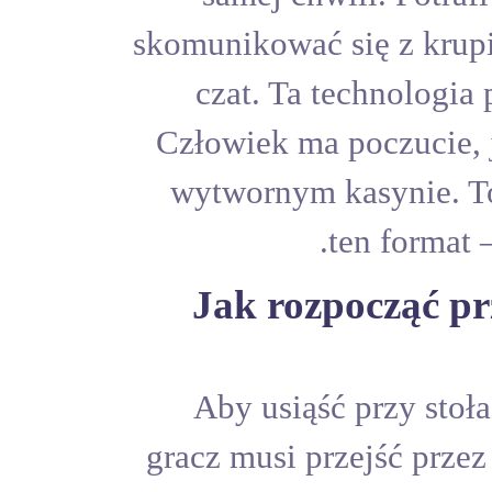
skomunikować
czat. Ta
Człowiek ma
wytwornym 
Jak ro
Aby usiąś
gracz musi pr