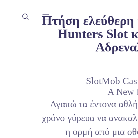
Πτήση ε
Hunte
Αγαπώ τα 
χρόνο γύρευ
η ορμή