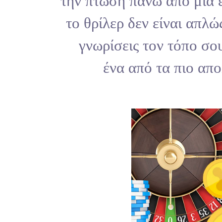
την πτώση πά
το θρίλερ δε
γνωρίσεις 
ένα απ