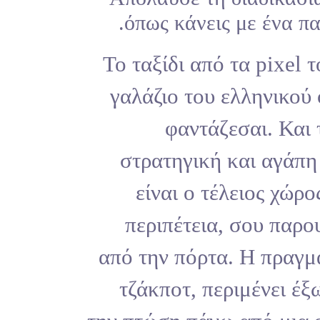
όπως κάνε
Το ταξίδι α
γαλάζιο το
φαντ
στρατηγικ
είναι ο
περιπέτε
από την πόρ
τζάκποτ, 