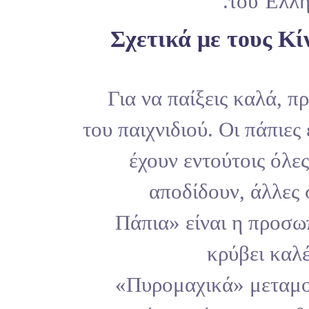
Σχετικά 
Για να παί
του παιχνιδιο
έχουν ε
αποδί
Πάπια» εί
«Πυρομαχι