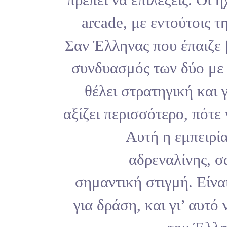
πρέπει να επ
arcade, με
Σαν Έλληνας 
συνδυασμός
θέλει στρ
αξίζει περισ
Αυτ
αδ
σημαντική 
για δράση, 