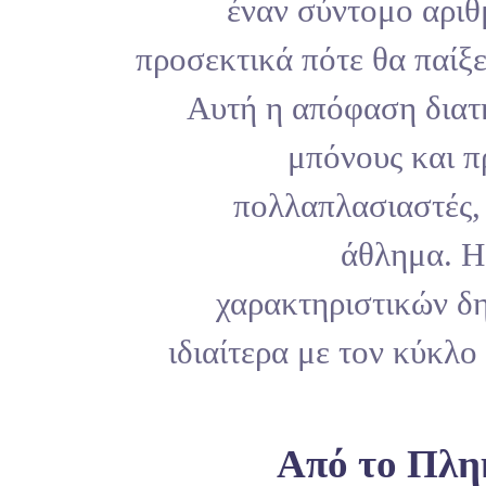
έναν σ
προσεκτικά π
Αυτή η α
μ
πολλα
χαρακτ
ιδιαίτερα 
Α