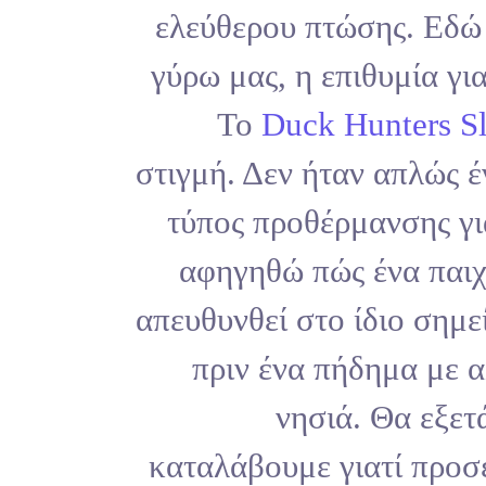
ελεύθερου 
γύρω μας, η 
Το
Duc
στιγμή. Δεν 
τύπος προθ
αφηγηθώ π
απευθυνθεί σ
πριν ένα
νη
καταλάβουμε