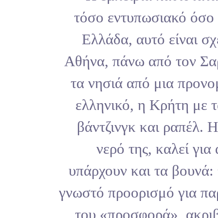
τόσο εντυπ
Ελλάδα, α
Αθήνα, πάνω 
τα νησιά απ
ελληνικό, 
βάντζινγκ
νερό τη
υπάρχουν κα
γνωστό προορ
του «προσ