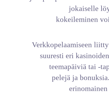
koke
Verkkopelaam
suuresti e
teemapä
pelejä