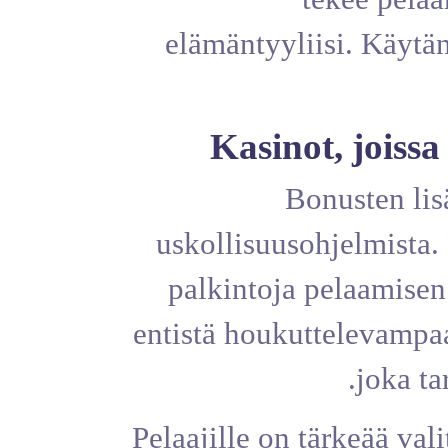
elämäntyy
Kasin
uskollisuu
palkintoj
entistä houk
Pelaajille on