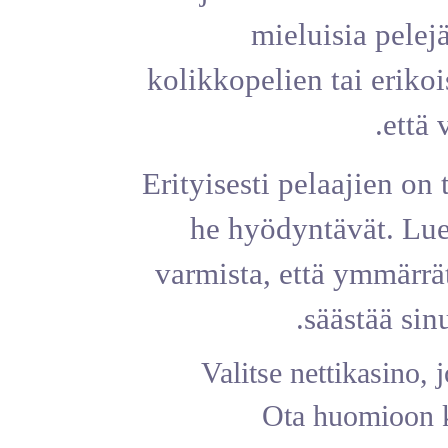
mie
kolikkopeli
Erityisesti
he hyöd
varmista, 
Valitse
Ot