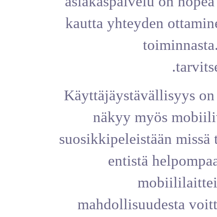
asiakaspalve
kautta yhtey
Käyttäjäystä
näkyy m
suosikkipelei
entis
mahdollisu