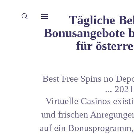
Täg
Bonusan
fü
Virtuelle 
und frische
auf ein Bonu