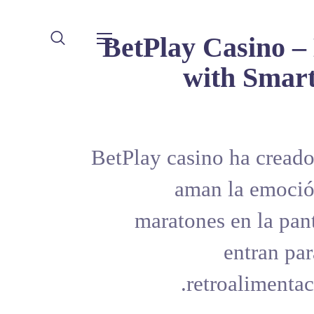
BetPlay 
w
BetPlay casi
ama
maratone
re