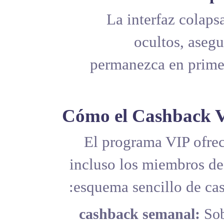
La int
o
permanez
Cómo el C
El progra
incluso los
esquema sen