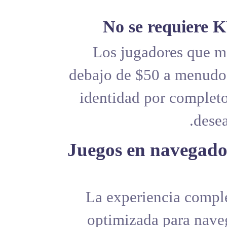
No se
Los juga
debajo de $
identidad
Juegos en
La experi
optimiza