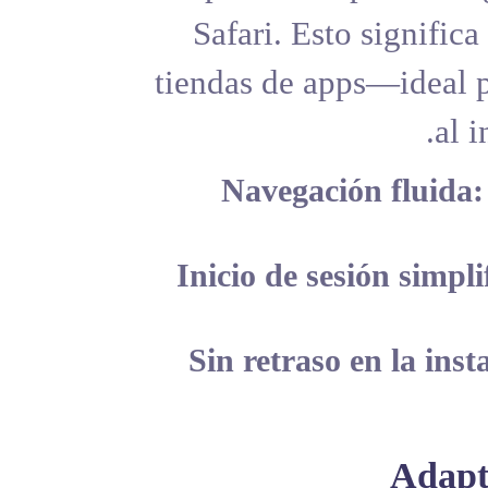
Safari. E
tiendas de 
Navega
Inicio de 
Sin retra