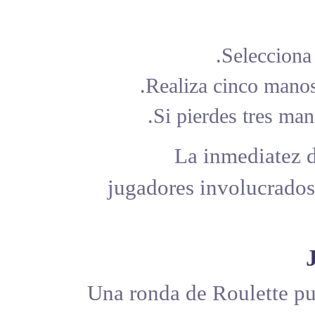
Realiz
Si pie
La 
jugadores 
Una ronda de 