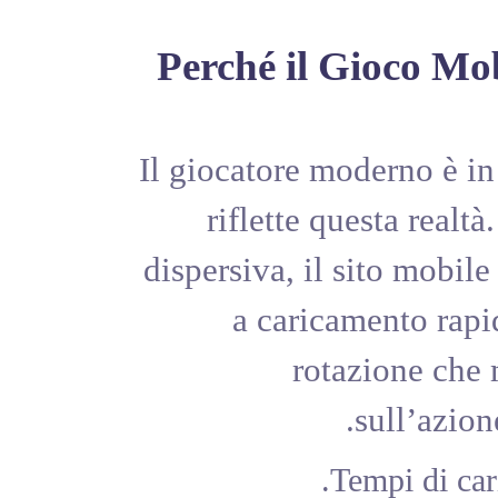
Perché i
Il giocatore
riflette
dispersiva, i
a cari
ro