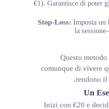
€1). Garantis
Stop‑Loss
Que
comunque 
Inizi co