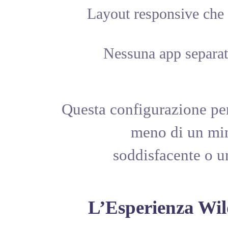
Layout re
Nessuna
Questa config
me
soddi
L’Espe