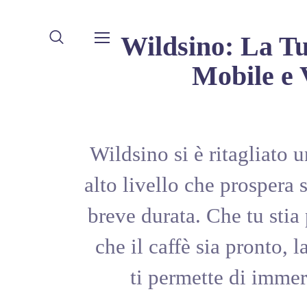
Wildsi
Wildsino si 
alto livello 
breve durata
che il caffè
ti perme