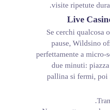
visite
L
Se cerch
pause,
perfettamen
due mi
pallina 