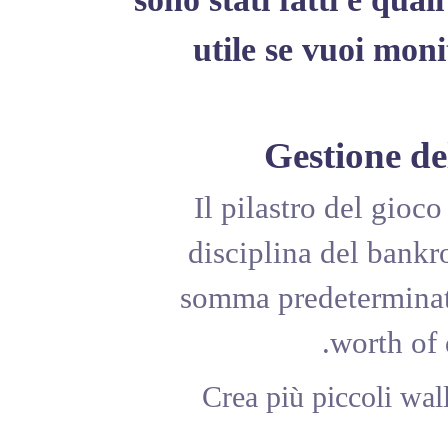
utile 
G
Il pilas
discipli
somma p
Crea pi