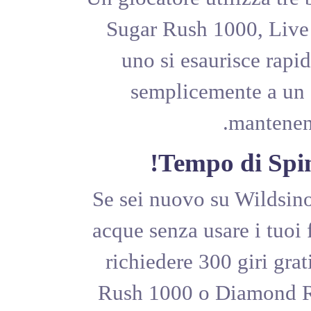
Sugar Rush
uno si e
semplic
Tem
Se sei nuovo
acque senza 
richiedere 
Rush 1000 o