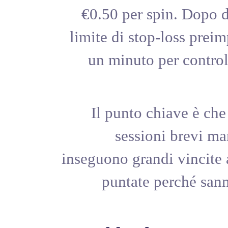
€0.50 per 
limite di st
un minuto
Il punto 
sessi
inseguono gr
puntate