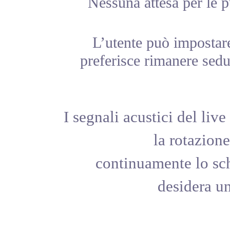
Nessuna at
L’utente 
preferisce
I segnali acu
continu