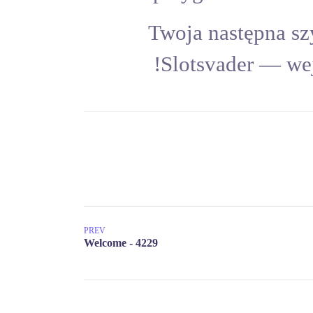
Twoja
Slot
PREV