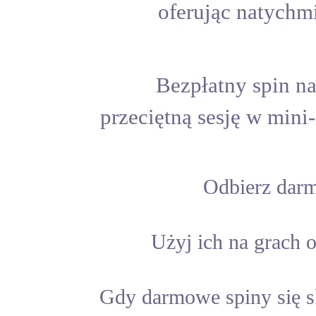
oferu
Bezpł
przeciętną 
Użyj 
Gdy darmowe