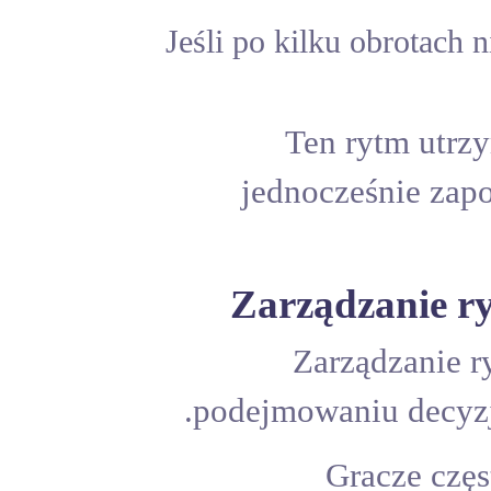
Jeśli po ki
Te
jedno
Zarz
Z
podejmow