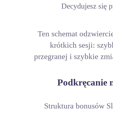
Dec
Ten schema
krótkic
przegranej 
Pod
Struktur