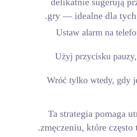
delikatni
gry — idea
Ustaw al
Użyj prz
Wróć tylko 
Ta strateg
zmęczeniu, k