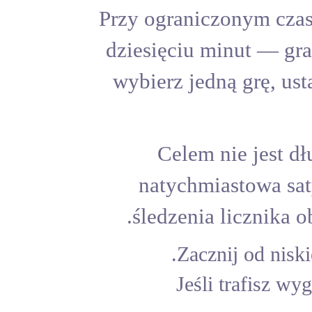
Przy ogran
dziesięciu
wybierz j
Cele
natych
śledzen
Zac
Jeś