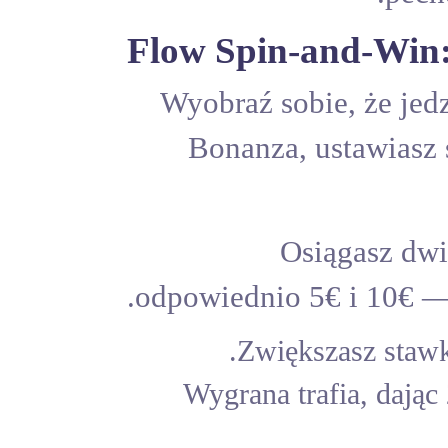
Flow Spin‑
Wyobraź s
Bonanza
odpowiednio
Zwię
Wygrana 